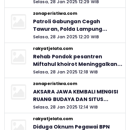
Selasa, 28 Jan 2025 12:29 WIB
zonaperistiwa.com
Patroli Gabungan Cegah
Tawuran, Polda Lampung
Ingatkan Peran Orang Tua
Selasa, 28 Jan 2025 12:20 WIB
rakyatjelata.com
Rehab Pondok pesantren
Miftahul khoirot Meninggalkan
Hutang Ke Material, Mantan
Selasa, 28 Jan 2025 12:18 WIB
Kadis PUPR Harus Bertanggung
zonaperistiwa.com
Jawab
AKSARA JAWA KEMBALI MENGISI
RUANG BUDAYA DAN SITUS
LELUHUR NUSANTARA
Selasa, 28 Jan 2025 12:14 WIB
rakyatjelata.com
Diduga Oknum Pegawai BPN