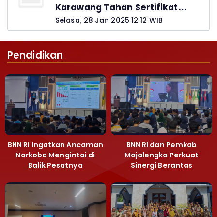
Karawang Tahan Sertifikat
Pemohon PTSL
Selasa, 28 Jan 2025 12:12 WIB
Pendidikan
BNN RI Ingatkan Ancaman
BNN RI dan Pemkab
Narkoba Mengintai di
Majalengka Perkuat
Balik Pesatnya
Sinergi Berantas
Pembangunan
Peredaran Gelap
Majalengka
Narkoba