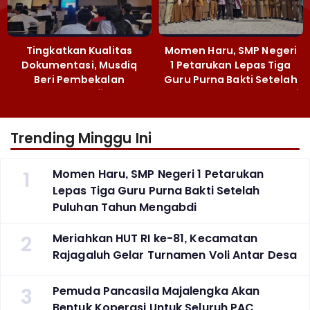
Tingkatkan Kualitas
Momen Haru, SMP Negeri
Dokumentasi, Musdiq
1 Petarukan Lepas Tiga
Beri Pembekalan
Guru Purna Bakti Setelah
Fotografi ‎
Puluhan Tahun Mengabdi
Trending Minggu Ini
1
Momen Haru, SMP Negeri 1 Petarukan
Lepas Tiga Guru Purna Bakti Setelah
Puluhan Tahun Mengabdi
2
Meriahkan HUT RI ke-81, Kecamatan
Rajagaluh Gelar Turnamen Voli Antar Desa
3
Pemuda Pancasila Majalengka Akan
Bentuk Koperasi Untuk Seluruh PAC