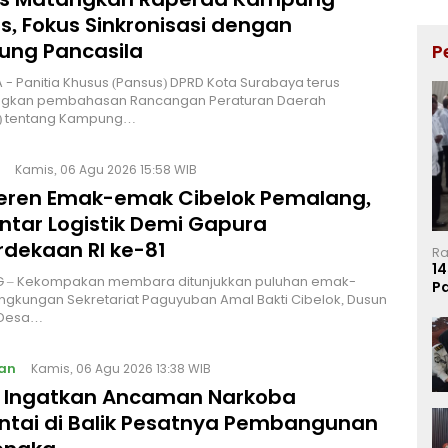
s, Fokus Sinkronisasi dengan
ng Pancasila
P
 - Panitia Khusus (Pansus) DPRD Kota Surabaya terus
kan pembahasan Rancangan Peraturan Daerah
) tentang Kampung…
Kamis, 06 Agu 2026 15:58 WIB
Keren Emak-emak Cibelok Pemalang,
ntar Logistik Demi Gapura
dekaan RI ke-81
Ra
14
 – Kekompakan membara ditunjukkan puluhan emak-
P
ingkungan Sekretariat Paguyuban Amal Bakti Cibelok, Dusun
Ma
 Desa…
an
Kamis, 06 Agu 2026 13:38 WIB
I Ingatkan Ancaman Narkoba
ntai di Balik Pesatnya Pembangunan