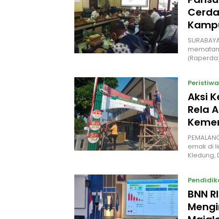
Cerda
Kampu
‎SURABAYA
mematang
(Raperda
Peristiwa
Aksi 
Rela A
Kemer
PEMALANG
emak di l
Kledung,
Pendidik
BNN R
Mengi