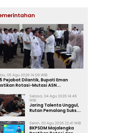
emerintahan
bu, 05 Agu 2026 14:09 WIB
5 Pejabat Dilantik, Bupati Eman
astikan Rotasi-Mutasi ASN
jalengka Berbasis Sistem Merit
Selasa, 04 Agu 2026 14:46
WIB
Jaring Talenta Unggul,
Rutan Pemalang Sukses
Gelar Seleksi
Wawancara Magang
Senin, 03 Agu 2026 22:41 WIB
Kemnaker
BKPSDM Majalengka