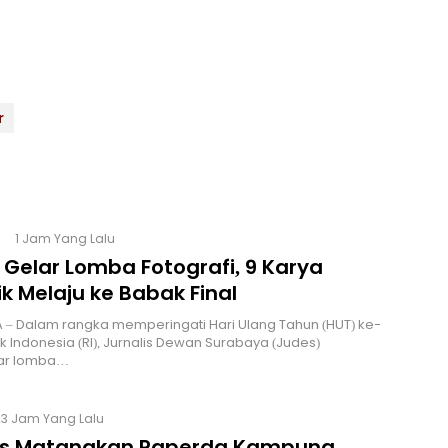
r
1 Jam Yang Lalu
 Gelar Lomba Fotografi, 9 Karya
k Melaju ke Babak Final
 – Dalam rangka memperingati Hari Ulang Tahun (HUT) ke-
ik Indonesia (RI), Jurnalis Dewan Surabaya (Judes)
ar lomba…
23 Jam Yang Lalu
s Matangkan Raperda Kampung