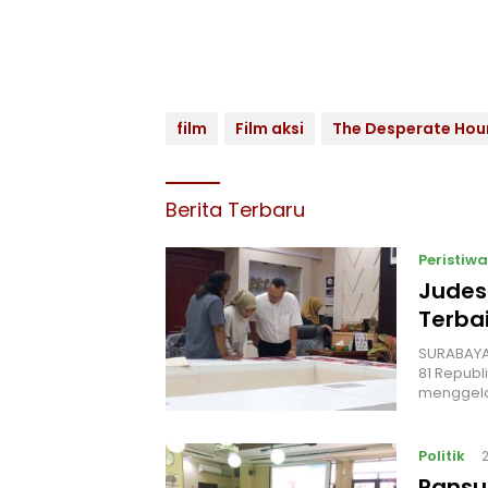
film
Film aksi
The Desperate Hou
Berita Terbaru
Peristiwa
Judes
Terbai
‎SURABAYA
81 Republ
menggel
Politik
Pansu