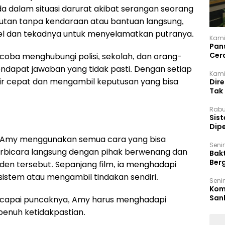
a dalam situasi darurat akibat serangan seorang
h hutan tanpa kendaraan atau bantuan langsung,
l dan tekadnya untuk menyelamatkan putranya.
Kami
Pan
Cer
oba menghubungi polisi, sekolah, dan orang-
Kam
ndapat jawaban yang tidak pasti. Dengan setiap
Kamis
kir cepat dan mengambil keputusan yang bisa
Dir
Tak
Rabu
‎Sis
Dip
Reg
 Amy menggunakan semua cara yang bisa
Seni
 berbicara langsung dengan pihak berwenang dan
Bakt
Ber
siden tersebut. Sepanjang film, ia menghadapi
den
stem atau mengambil tindakan sendiri.
Seni
Komi
San
mencapai puncaknya, Amy harus menghadapi
Puti
penuh ketidakpastian.