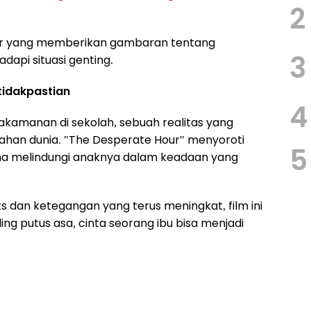
2
kter yang memberikan gambaran tentang
3
pi situasi genting.
tidakpastian
4
dakamanan di sekolah, sebuah realitas yang
elahan dunia. "The Desperate Hour" menyoroti
5
ha melindungi anaknya dalam keadaan yang
 dan ketegangan yang terus meningkat, film ini
ng putus asa, cinta seorang ibu bisa menjadi