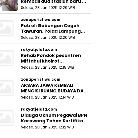
kembali dua stasiun baru di
Sidoarjo_
Selasa, 28 Jan 2025 12:29 WIB
zonaperistiwa.com
Patroli Gabungan Cegah
Tawuran, Polda Lampung
Ingatkan Peran Orang Tua
Selasa, 28 Jan 2025 12:20 WIB
rakyatjelata.com
Rehab Pondok pesantren
Miftahul khoirot
Meninggalkan Hutang Ke
Selasa, 28 Jan 2025 12:18 WIB
Material, Mantan Kadis PUPR
Harus Bertanggung Jawab
zonaperistiwa.com
AKSARA JAWA KEMBALI
MENGISI RUANG BUDAYA DAN
SITUS LELUHUR NUSANTARA
Selasa, 28 Jan 2025 12:14 WIB
rakyatjelata.com
Diduga Oknum Pegawai BPN
Karawang Tahan Sertifikat
Pemohon PTSL
Selasa, 28 Jan 2025 12:12 WIB