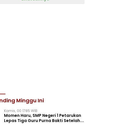
nding Minggu Ini
Kamis, 00 1785 WIB
Momen Haru, SMP Negeri 1 Petarukan
Lepas Tiga Guru Purna Bakti Setelah
Puluhan Tahun Mengabdi