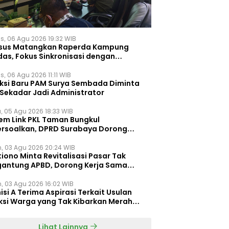
s, 06 Agu 2026 19:32 WIB
sus Matangkan Raperda Kampung
das, Fokus Sinkronisasi dengan
pung Pancasila
, 06 Agu 2026 11:11 WIB
eksi Baru PAM Surya Sembada Diminta
 Sekadar Jadi Administrator
, 05 Agu 2026 18:33 WIB
tem Link PKL Taman Bungkul
ersoalkan, DPRD Surabaya Dorong
ulasi Khusus
n, 03 Agu 2026 20:24 WIB
iono Minta Revitalisasi Pasar Tak
gantung APBD, Dorong Kerja Sama
gan Swasta ‎
n, 03 Agu 2026 16:02 WIB
si A Terima Aspirasi Terkait Usulan
ksi Warga yang Tak Kibarkan Merah
h
Lihat Lainnya