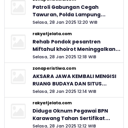
Patroli Gabungan Cegah
Tawuran, Polda Lampung
Ingatkan Peran Orang Tua
Selasa, 28 Jan 2025 12:20 WIB
rakyatjelata.com
Rehab Pondok pesantren
Miftahul khoirot Meninggalkan
Hutang Ke Material, Mantan
Selasa, 28 Jan 2025 12:18 WIB
Kadis PUPR Harus Bertanggung
zonaperistiwa.com
Jawab
AKSARA JAWA KEMBALI MENGISI
RUANG BUDAYA DAN SITUS
LELUHUR NUSANTARA
Selasa, 28 Jan 2025 12:14 WIB
rakyatjelata.com
Diduga Oknum Pegawai BPN
Karawang Tahan Sertifikat
Pemohon PTSL
Selasa, 28 Jan 2025 12:12 WIB