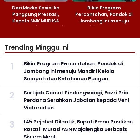
Dari Media Sosial ke
Bikin Program
Panggung Prestasi,
Percontohan, Pondok di
Kepala SMK MUDISA
Jombang Ini menuju
Irvandy Andriansyah Raih
Mandiri Kelola Sampah
Emas MEA 2026
dan Ketahanan Pangan
Trending Minggu Ini
1
Bikin Program Percontohan, Pondok di
Jombang Ini menuju Mandiri Kelola
Sampah dan Ketahanan Pangan
2
Sertijab Camat Sindangwangi, Fazri Pria
Perdana Serahkan Jabatan kepada Veni
Victorudien
3
145 Pejabat Dilantik, Bupati Eman Pastikan
Rotasi-Mutasi ASN Majalengka Berbasis
Sistem Merit