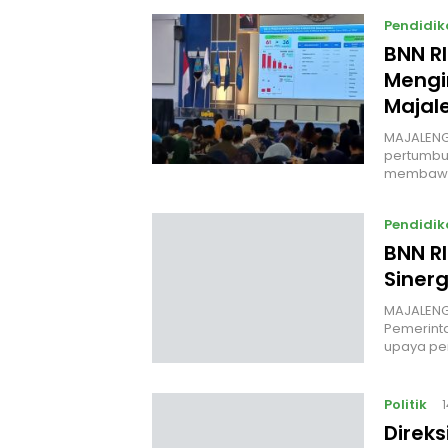
Pendidik
BNN R
Mengi
Majal
MAJALENG
pertumbuh
membawa
Pendidik
BNN R
Siner
MAJALENGK
Pemerint
upaya p
Politik
Direk