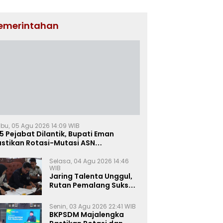
emerintahan
bu, 05 Agu 2026 14:09 WIB
5 Pejabat Dilantik, Bupati Eman
astikan Rotasi-Mutasi ASN
jalengka Berbasis Sistem Merit
Selasa, 04 Agu 2026 14:46
WIB
Jaring Talenta Unggul,
Rutan Pemalang Sukses
Gelar Seleksi
Wawancara Magang
Senin, 03 Agu 2026 22:41 WIB
Kemnaker
BKPSDM Majalengka