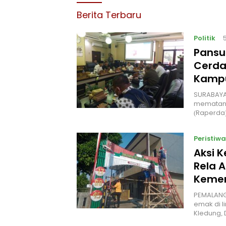
Berita Terbaru
Politik
Pansu
Cerda
Kampu
‎SURABAYA
mematang
(Raperda
Peristiwa
Aksi 
Rela A
Kemer
PEMALANG
emak di l
Kledung,