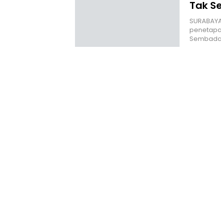
Tak S
‎SURABAYA
penetapan
Sembada