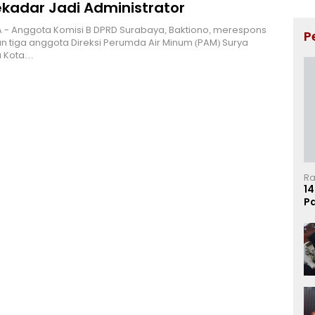
ekadar Jadi Administrator
 - Anggota Komisi B DPRD Surabaya, Baktiono, merespons
P
 tiga anggota Direksi Perumda Air Minum (PAM) Surya
 Kota…
Ra
14
P
Ma