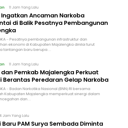
an
11 Jam Yang Lalu
I Ingatkan Ancaman Narkoba
ntai di Balik Pesatnya Pembangunan
engka
KA – Pesatnya pembangunan infrastruktur dan
an ekonomi di Kabupaten Majalengka dinilai turut
 tantangan baru berupa…
an
11 Jam Yang Lalu
I dan Pemkab Majalengka Perkuat
gi Berantas Peredaran Gelap Narkoba
A – Badan Narkotika Nasional (BNN) RI bersama
ah Kabupaten Majalengka memperkuat sinergi dalam
encegahan dan…
14 Jam Yang Lalu
si Baru PAM Surya Sembada Diminta