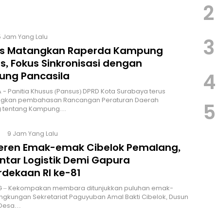
2
5 Jam Yang Lalu
3
s Matangkan Raperda Kampung
s, Fokus Sinkronisasi dengan
4
ng Pancasila
 - Panitia Khusus (Pansus) DPRD Kota Surabaya terus
kan pembahasan Rancangan Peraturan Daerah
5
) tentang Kampung…
9 Jam Yang Lalu
Keren Emak-emak Cibelok Pemalang,
ntar Logistik Demi Gapura
dekaan RI ke-81
 – Kekompakan membara ditunjukkan puluhan emak-
ingkungan Sekretariat Paguyuban Amal Bakti Cibelok, Dusun
 Desa…