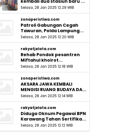
kembali dua stasiun baru di
Sidoarjo_
Selasa, 28 Jan 2025 12:29 WIB
zonaperistiwa.com
Patroli Gabungan Cegah
Tawuran, Polda Lampung
Ingatkan Peran Orang Tua
Selasa, 28 Jan 2025 12:20 WIB
rakyatjelata.com
Rehab Pondok pesantren
Miftahul khoirot
Meninggalkan Hutang Ke
Selasa, 28 Jan 2025 12:18 WIB
Material, Mantan Kadis PUPR
Harus Bertanggung Jawab
zonaperistiwa.com
AKSARA JAWA KEMBALI
MENGISI RUANG BUDAYA DAN
SITUS LELUHUR NUSANTARA
Selasa, 28 Jan 2025 12:14 WIB
rakyatjelata.com
Diduga Oknum Pegawai BPN
Karawang Tahan Sertifikat
Pemohon PTSL
Selasa, 28 Jan 2025 12:12 WIB