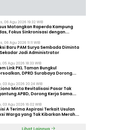
s, 06 Agu 2026 19:32 WIB
sus Matangkan Raperda Kampung
das, Fokus Sinkronisasi dengan
pung Pancasila
, 06 Agu 2026 11:11 WIB
eksi Baru PAM Surya Sembada Diminta
 Sekadar Jadi Administrator
, 05 Agu 2026 18:33 WIB
tem Link PKL Taman Bungkul
ersoalkan, DPRD Surabaya Dorong
ulasi Khusus
n, 03 Agu 2026 20:24 WIB
iono Minta Revitalisasi Pasar Tak
gantung APBD, Dorong Kerja Sama
gan Swasta ‎
n, 03 Agu 2026 16:02 WIB
si A Terima Aspirasi Terkait Usulan
ksi Warga yang Tak Kibarkan Merah
h
Lihat Lainnya