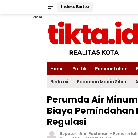
Indeks Berita
close
Home
Politik
Pemerintahan
Redaksi
Pedoman Media Siber
A
Perumda Air Minum
Biaya Pemindahan L
Regulasi
Repoter :
Anil Rachman
-
Pemerinta