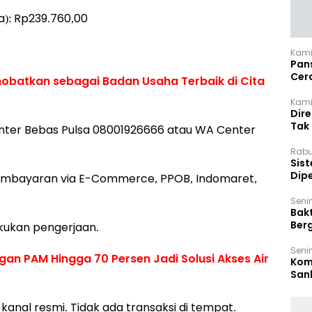
): Rp239.760,00
Kami
Pan
Cer
obatkan sebagai Badan Usaha Terbaik di Cita
Kam
Kamis
Dir
Tak
enter Bebas Pulsa 08001926666 atau WA Center
Rabu
‎Sis
Dip
pembayaran via E-Commerce, PPOB, Indomaret,
Reg
Seni
Bakt
Ber
kukan pengerjaan.
den
Seni
gan PAM Hingga 70 Persen Jadi Solusi Akses Air
Komi
San
Puti
anal resmi. Tidak ada transaksi di tempat.