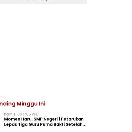
nding Minggu Ini
Kamis, 00 1785 WIB
Momen Haru, SMP Negeri 1 Petarukan
Lepas Tiga Guru Purna Bakti Setelah
Puluhan Tahun Mengabdi