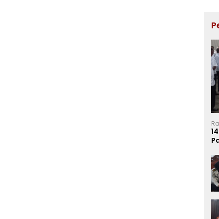
P
Ra
14
P
Ma