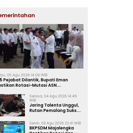
emerintahan
bu, 05 Agu 2026 14:09 WIB
5 Pejabat Dilantik, Bupati Eman
astikan Rotasi-Mutasi ASN
jalengka Berbasis Sistem Merit
Selasa, 04 Agu 2026 14:46
WIB
Jaring Talenta Unggul,
Rutan Pemalang Sukses
Gelar Seleksi
Wawancara Magang
Senin, 03 Agu 2026 22:41 WIB
Kemnaker
BKPSDM Majalengka