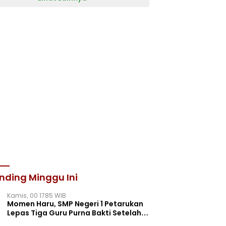
nding Minggu Ini
Kamis, 00 1785 WIB
Momen Haru, SMP Negeri 1 Petarukan
Lepas Tiga Guru Purna Bakti Setelah
Puluhan Tahun Mengabdi