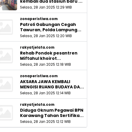
kembali dua stasiun baru di
Sidoarjo_
Selasa, 28 Jan 2025 12:29 WIB
zonaperistiwa.com
Patroli Gabungan Cegah
Tawuran, Polda Lampung
Ingatkan Peran Orang Tua
Selasa, 28 Jan 2025 12:20 WIB
rakyatjelata.com
Rehab Pondok pesantren
Miftahul khoirot
Meninggalkan Hutang Ke
Selasa, 28 Jan 2025 12:18 WIB
Material, Mantan Kadis PUPR
Harus Bertanggung Jawab
zonaperistiwa.com
AKSARA JAWA KEMBALI
MENGISI RUANG BUDAYA DAN
SITUS LELUHUR NUSANTARA
Selasa, 28 Jan 2025 12:14 WIB
rakyatjelata.com
Diduga Oknum Pegawai BPN
Karawang Tahan Sertifikat
Pemohon PTSL
Selasa, 28 Jan 2025 12:12 WIB