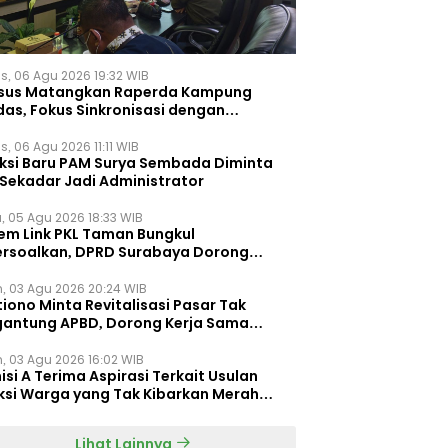
s, 06 Agu 2026 19:32 WIB
sus Matangkan Raperda Kampung
das, Fokus Sinkronisasi dengan
pung Pancasila
, 06 Agu 2026 11:11 WIB
eksi Baru PAM Surya Sembada Diminta
 Sekadar Jadi Administrator
, 05 Agu 2026 18:33 WIB
tem Link PKL Taman Bungkul
ersoalkan, DPRD Surabaya Dorong
ulasi Khusus
n, 03 Agu 2026 20:24 WIB
iono Minta Revitalisasi Pasar Tak
gantung APBD, Dorong Kerja Sama
gan Swasta ‎
n, 03 Agu 2026 16:02 WIB
si A Terima Aspirasi Terkait Usulan
ksi Warga yang Tak Kibarkan Merah
h
Lihat Lainnya