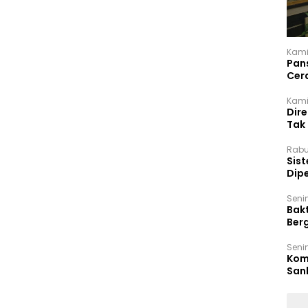
Kami
Pan
Cer
Kam
Kamis
Dir
Tak
Rabu
‎Sis
Dip
Reg
Seni
Bakt
Ber
den
Seni
Komi
San
Puti