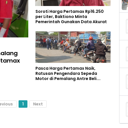
Soroti Harga Pertamax Rp16.250
per Liter, Baktiono Minta
Pemerintah Gunakan Data Akurat
malang
rtamax
Pasca Harga Pertamax Naik,
Ratusan Pengendara Sepeda
Motor di Pemalang Antre Beli
Pertalite
evious
1
Next