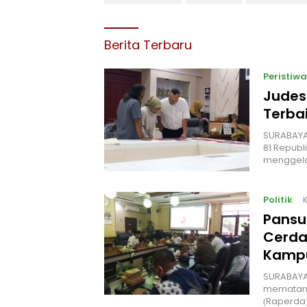
Berita Terbaru
Peristiwa
Judes
Terbai
‎SURABAYA
81 Republ
menggel
Politik
Pansu
Cerda
Kampu
‎SURABAYA
mematang
(Raperda