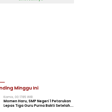
nding Minggu Ini
Kamis, 00 1785 WIB
Momen Haru, SMP Negeri 1 Petarukan
Lepas Tiga Guru Purna Bakti Setelah
Puluhan Tahun Mengabdi