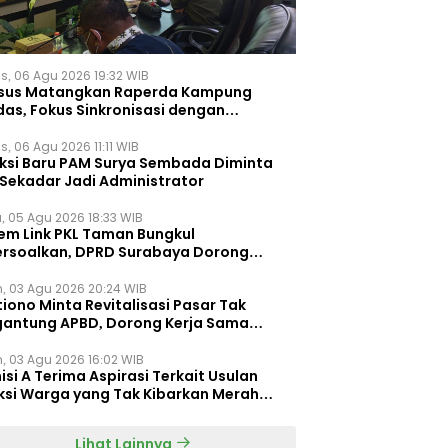
s, 06 Agu 2026 19:32 WIB
sus Matangkan Raperda Kampung
das, Fokus Sinkronisasi dengan
pung Pancasila
, 06 Agu 2026 11:11 WIB
eksi Baru PAM Surya Sembada Diminta
 Sekadar Jadi Administrator
, 05 Agu 2026 18:33 WIB
tem Link PKL Taman Bungkul
ersoalkan, DPRD Surabaya Dorong
ulasi Khusus
n, 03 Agu 2026 20:24 WIB
iono Minta Revitalisasi Pasar Tak
gantung APBD, Dorong Kerja Sama
gan Swasta ‎
n, 03 Agu 2026 16:02 WIB
si A Terima Aspirasi Terkait Usulan
ksi Warga yang Tak Kibarkan Merah
h
Lihat Lainnya