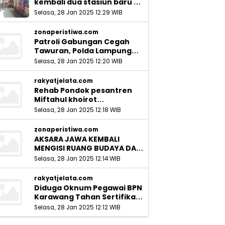
kembali dua stasiun baru di
Sidoarjo_
Selasa, 28 Jan 2025 12:29 WIB
zonaperistiwa.com
Patroli Gabungan Cegah
Tawuran, Polda Lampung
Ingatkan Peran Orang Tua
Selasa, 28 Jan 2025 12:20 WIB
rakyatjelata.com
Rehab Pondok pesantren
Miftahul khoirot
Meninggalkan Hutang Ke
Selasa, 28 Jan 2025 12:18 WIB
Material, Mantan Kadis PUPR
Harus Bertanggung Jawab
zonaperistiwa.com
AKSARA JAWA KEMBALI
MENGISI RUANG BUDAYA DAN
SITUS LELUHUR NUSANTARA
Selasa, 28 Jan 2025 12:14 WIB
rakyatjelata.com
Diduga Oknum Pegawai BPN
Karawang Tahan Sertifikat
Pemohon PTSL
Selasa, 28 Jan 2025 12:12 WIB