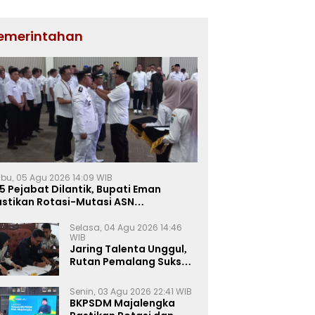
emerintahan
bu, 05 Agu 2026 14:09 WIB
5 Pejabat Dilantik, Bupati Eman
astikan Rotasi-Mutasi ASN
jalengka Berbasis Sistem Merit
Selasa, 04 Agu 2026 14:46
WIB
Jaring Talenta Unggul,
Rutan Pemalang Sukses
Gelar Seleksi
Wawancara Magang
Senin, 03 Agu 2026 22:41 WIB
Kemnaker
BKPSDM Majalengka