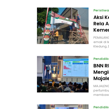
Peristiwa
Aksi 
Rela A
Kemer
PEMALANG
emak di l
Kledung,
Pendidik
BNN R
Mengi
Majal
MAJALENG
pertumbuh
membawa
Pendidik