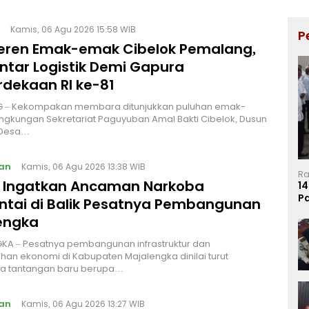
Kamis, 06 Agu 2026 15:58 WIB
P
Keren Emak-emak Cibelok Pemalang,
ntar Logistik Demi Gapura
dekaan RI ke-81
 – Kekompakan membara ditunjukkan puluhan emak-
ingkungan Sekretariat Paguyuban Amal Bakti Cibelok, Dusun
 Desa…
an
Kamis, 06 Agu 2026 13:38 WIB
Ra
I Ingatkan Ancaman Narkoba
14
P
ntai di Balik Pesatnya Pembangunan
Ma
engka
KA – Pesatnya pembangunan infrastruktur dan
an ekonomi di Kabupaten Majalengka dinilai turut
 tantangan baru berupa…
an
Kamis, 06 Agu 2026 13:27 WIB