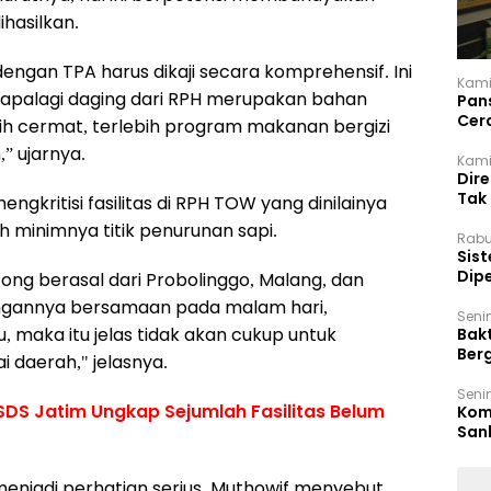
hasilkan.
ngan TPA harus dikaji secara komprehensif. Ini
Kami
apalagi daging dari RPH merupakan bahan
Pan
Cer
ih cermat, terlebih program makanan bergizi
Kam
” ujarnya.
Kamis
Dir
Tak
engkritisi fasilitas di RPH TOW yang dinilainya
 minimnya titik penurunan sapi.
Rabu
‎Sis
Dip
ong berasal dari Probolinggo, Malang, dan
Reg
tangannya bersamaan pada malam hari,
Seni
, maka itu jelas tidak akan cukup untuk
Bakt
Ber
 daerah," jelasnya.
den
Seni
SDS Jatim Ungkap Sejumlah Fasilitas Belum
Komi
San
Puti
a menjadi perhatian serius. Muthowif menyebut