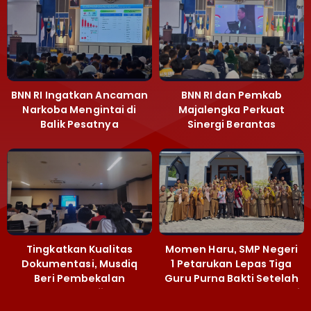
BNN RI Ingatkan Ancaman
BNN RI dan Pemkab
Narkoba Mengintai di
Majalengka Perkuat
Balik Pesatnya
Sinergi Berantas
Pembangunan
Peredaran Gelap
Majalengka
Narkoba
Tingkatkan Kualitas
Momen Haru, SMP Negeri
Dokumentasi, Musdiq
1 Petarukan Lepas Tiga
Beri Pembekalan
Guru Purna Bakti Setelah
Fotografi ‎
Puluhan Tahun Mengabdi