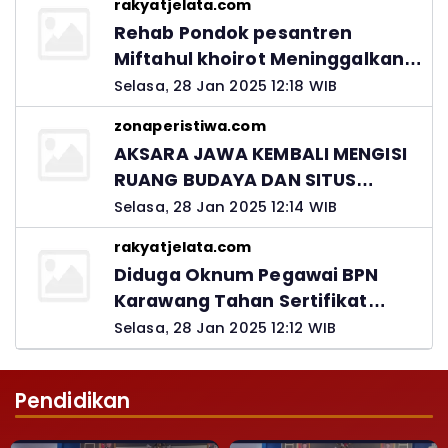
rakyatjelata.com
Rehab Pondok pesantren
Miftahul khoirot Meninggalkan
Hutang Ke Material, Mantan
Selasa, 28 Jan 2025 12:18 WIB
Kadis PUPR Harus Bertanggung
zonaperistiwa.com
Jawab
AKSARA JAWA KEMBALI MENGISI
RUANG BUDAYA DAN SITUS
LELUHUR NUSANTARA
Selasa, 28 Jan 2025 12:14 WIB
rakyatjelata.com
Diduga Oknum Pegawai BPN
Karawang Tahan Sertifikat
Pemohon PTSL
Selasa, 28 Jan 2025 12:12 WIB
Pendidikan