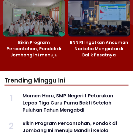
Emas MEA 2026
Bikin Program
BNN RI Ingatkan Ancaman
Percontohan, Pondok di
Narkoba Mengintai di
Jombang Ini menuju
Balik Pesatnya
Mandiri Kelola Sampah
Pembangunan
dan Ketahanan Pangan
Majalengka
Trending Minggu Ini
1
Momen Haru, SMP Negeri 1 Petarukan
Lepas Tiga Guru Purna Bakti Setelah
Puluhan Tahun Mengabdi
2
Bikin Program Percontohan, Pondok di
Jombang Ini menuju Mandiri Kelola