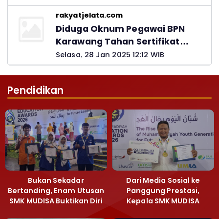
rakyatjelata.com
Diduga Oknum Pegawai BPN
Karawang Tahan Sertifikat
Pemohon PTSL
Selasa, 28 Jan 2025 12:12 WIB
Pendidikan
Bukan Sekadar
Dari Media Sosial ke
Bertanding, Enam Utusan
Panggung Prestasi,
SMK MUDISA Buktikan Diri
Kepala SMK MUDISA
di MEA 2026
Irvandy Andriansyah Raih