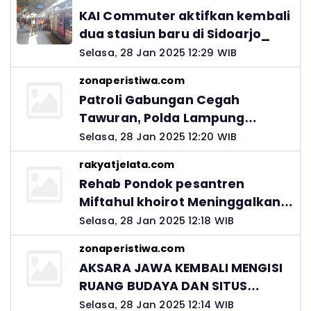
KAI Commuter aktifkan kembali
dua stasiun baru di Sidoarjo_
Selasa, 28 Jan 2025 12:29 WIB
zonaperistiwa.com
Patroli Gabungan Cegah
Tawuran, Polda Lampung
Ingatkan Peran Orang Tua
Selasa, 28 Jan 2025 12:20 WIB
rakyatjelata.com
Rehab Pondok pesantren
Miftahul khoirot Meninggalkan
Hutang Ke Material, Mantan
Selasa, 28 Jan 2025 12:18 WIB
Kadis PUPR Harus Bertanggung
zonaperistiwa.com
Jawab
AKSARA JAWA KEMBALI MENGISI
RUANG BUDAYA DAN SITUS
LELUHUR NUSANTARA
Selasa, 28 Jan 2025 12:14 WIB