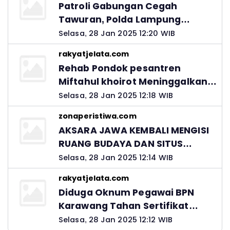
Patroli Gabungan Cegah
Tawuran, Polda Lampung
Ingatkan Peran Orang Tua
Selasa, 28 Jan 2025 12:20 WIB
rakyatjelata.com
Rehab Pondok pesantren
Miftahul khoirot Meninggalkan
Hutang Ke Material, Mantan
Selasa, 28 Jan 2025 12:18 WIB
Kadis PUPR Harus Bertanggung
zonaperistiwa.com
Jawab
AKSARA JAWA KEMBALI MENGISI
RUANG BUDAYA DAN SITUS
LELUHUR NUSANTARA
Selasa, 28 Jan 2025 12:14 WIB
rakyatjelata.com
Diduga Oknum Pegawai BPN
Karawang Tahan Sertifikat
Pemohon PTSL
Selasa, 28 Jan 2025 12:12 WIB