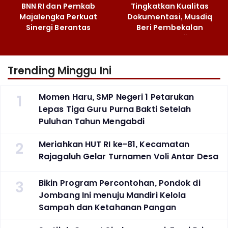
BNN RI dan Pemkab
Tingkatkan Kualitas
Majalengka Perkuat
Dokumentasi, Musdiq
Sinergi Berantas
Beri Pembekalan
Peredaran Gelap
Fotografi ‎
Narkoba
Trending Minggu Ini
1
Momen Haru, SMP Negeri 1 Petarukan
Lepas Tiga Guru Purna Bakti Setelah
Puluhan Tahun Mengabdi
2
Meriahkan HUT RI ke-81, Kecamatan
Rajagaluh Gelar Turnamen Voli Antar Desa
3
Bikin Program Percontohan, Pondok di
Jombang Ini menuju Mandiri Kelola
Sampah dan Ketahanan Pangan