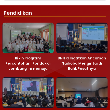
Pendidikan
Bikin Program
BNN RI Ingatkan Ancaman
Percontohan, Pondok di
Narkoba Mengintai di
Jombang Ini menuju
Balik Pesatnya
Mandiri Kelola Sampah
Pembangunan
dan Ketahanan Pangan
Majalengka